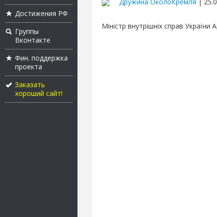
Дружина ОколоКремля
| 25.0
Достижения РФ
Міністр внутрішніх справ України
Группы
Вконтакте
Фин. поддержка
проекта
Заказать
хороший сайт!