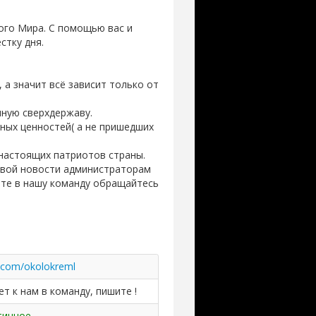
ого Мира. С помощью вас и
стку дня.
 а значит всё зависит только от
иную сверхдержаву.
нных ценностей( а не пришедших
 настоящих патриотов страны.
 свой новости администраторам
тите в нашу команду обращайтесь
k.com/okolokreml
ет к нам в команду, пишите !
тичное