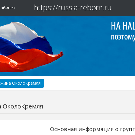
https://russia-reborn.ru
кабинет
ужина ОколоКремля
 ОколоКремля
Основная информация о групп