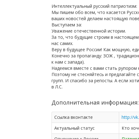
Интеллектуальный русский патриотизм:
Мы пишем обо всем, что касается Русск
ваших новостей делаем настоящую пове
Выступаем за:
Уважение отечественной истории.
За то, что будущие строим в настоящем,
нас самих.
Веру в будущее России! Как мощную, ед
Конечно за пропаганду: ЗОЖ , традицио
к нам c запада).
Надеемся вместе с вами стать рупором
Поэтому не стесняйтесь и предлагайте
групп. И спасибо за репосты. А если хо
в Л.С.
Дополнительная информация:
Ссылка вконтакте
http://v
Актуальный статус
Кто хоч
Отношение к России
Патрио