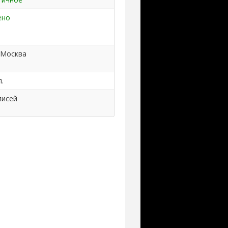
ено
 Москва
.
писей