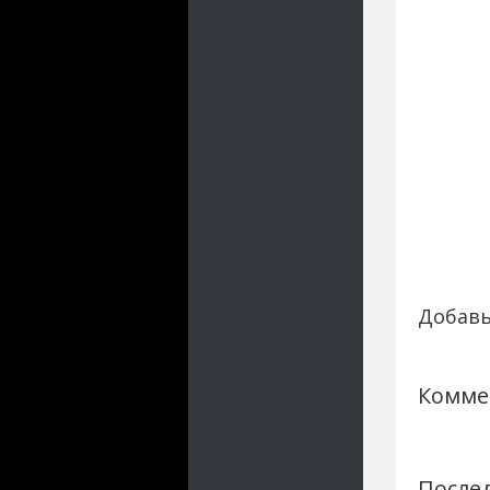
Добавь
Комме
Послед