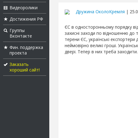
Видеоролики
Дружина ОколоКремля
| 25.0
Достижения РФ
ЄС в односторонньому порядку відк
Группы
захисні заходи по відношенню до 
Вконтакте
терени ЄС, українські експортери
неймовірно великі гроші. Українськ
Фин. поддержка
двері. Тепер в них треба заходити.
проекта
Заказать
хороший сайт!