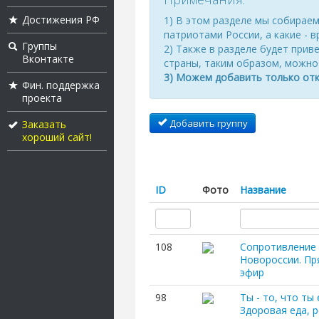
Достижения РФ
1) В этом разделе мы собираем
патриотами России, а какие - 
Группы
2) Также в разделе
будет прив
Вконтакте
страны, таким образом, можно
3) Можем добавить только отк
Фин. поддержка
проекта
Добавить группу
Заказать
хороший сайт!
ID
Фото
Название
108
Сопротивление
Новороссии. П
эфир
98
Ты - то, что ты 
Здоровая еда, 