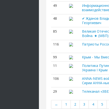
49
Информационн
взаимодействи
48
✔ Жданов Влад
Георгиевич
85
Великая Отече
Война. ★ (МВП)
116
Патриоты Росс
99
Крым - Мы Вмес
11
Политика Путин
Украина I Крым
106
ANNA-NEWS вой
Сирии АННА-нь
29
Телеканал «ЗВ
←
1
2
3
4
5