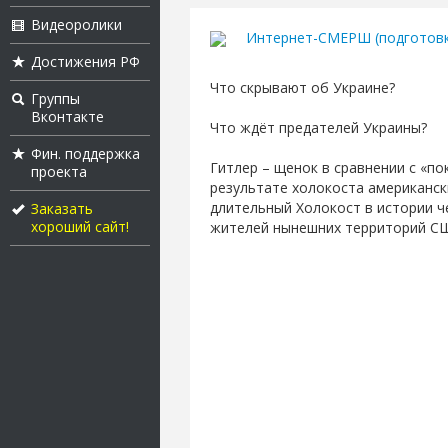
Видеоролики
Интернет-СМЕРШ (подготовк
Достижения РФ
Что скрывают об Украине?
Группы
Вконтакте
Что ждёт предателей Украины?
Фин. поддержка
Гитлер – щенок в сравнении с «по
проекта
результате холокоста американск
длительный Холокост в истории 
Заказать
хороший сайт!
жителей нынешних территорий США 