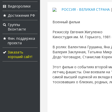
Видеоролики
РОССИЯ - ВЕЛИКАЯ СТРАНА
|
Достижения РФ
Военный фильм
Группы
Вконтакте
Режиссёр Евгения Жигуленко
Киностудия им. М. Горького, 1981 
Фин. поддержка
проекта
В ролях: Валентина Грушина, Яна
Валерия Заклунная, Татьяна Микр
Заказать
хороший сайт!
Додо Чоговадзе, Станислав Корен
Этот фильм о событиях второй м
летчиц фашисты. Они воевали на
самой высшей оценкой их вклада в
тосковавших о близких, родных, 