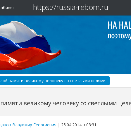
https://russia-reborn.ru
кабинет
лой памяти великому человеку со светлыми целями.
 памяти великому человеку со светлыми цел
данов Владимир Георгиевич
| 25.04.2014 в 03:31