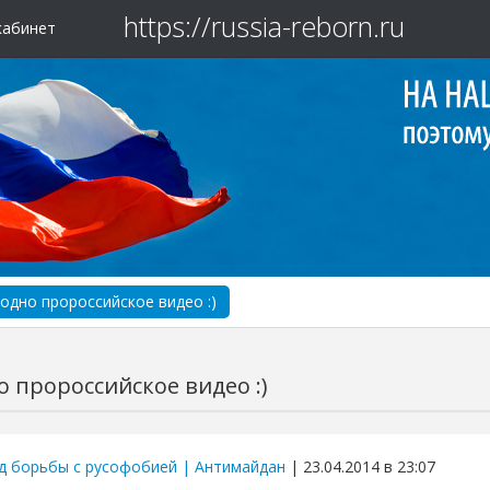
https://russia-reborn.ru
кабинет
одно пророссийское видео :)
 пророссийское видео :)
д борьбы с русофобией | Антимайдан
| 23.04.2014 в 23:07