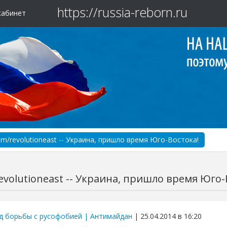
https://russia-reborn.ru
кабинет
om/revolutioneast -- Украина, пришло время Юго-Востока!
evolutioneast -- Украина, пришло время Юго-
д борьбы с русофобией | Антимайдан
| 25.04.2014 в 16:20