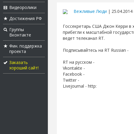
Видеоролики
Вежливые Люди
| 25.04.2014 
Достижения РФ
Госсекретарь США Джон Керри в х
Группы
прибегли к масштабной государств
Вконтакте
ведет телеканал RT.
Фин. поддержка
Подписывайтесь на RT Russian -
проекта
RT на русском -
Заказать
хороший сайт!
Vkontakte -
Facebook -
Twitter -
Livejournal - http: