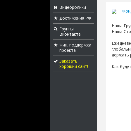
Видеоролики
Фон
Достижения РФ
Наша Гру
Группы
Наша Стр
Вконтакте
Ежедневн
Фин. поддержка
глобальн
проекта
держать 
Заказать
хороший сайт!
Как буду