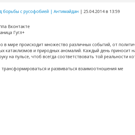
д борьбы с русофобией | Антимайдан
| 25.04.2014 в 13:59
ппа Вконтакте
аница Гугл+
о в мире происходит множество различных событий, от политич
ых катаклизмов и природных аномалий. Каждый день приносит н
руку на пульсе, чтоб всегда соответствовать той реальности ко
т трансформироваться и развиваться взаимоотношения ме