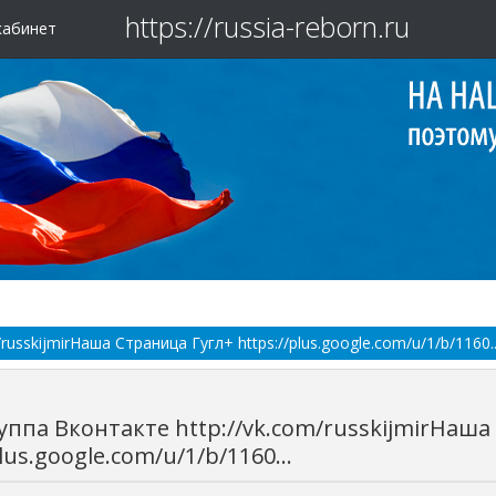
https://russia-reborn.ru
кабинет
usskijmirНаша Страница Гугл+ https://plus.google.com/u/1/b/1160..
ппа Вконтакте http://vk.com/russkijmirНаша
lus.google.com/u/1/b/1160...