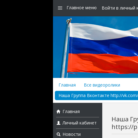
Главное меню
Войти в личный 
Главная
Все видеоролики
Наша Группа Вконтакте http://vk.com/r
Главная
Наша Гру
Личный кабинет
https://p
Новости