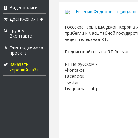
Видеоролики
Евгений Фёдоров :: официал
Достижения РФ
Госсекретарь США Джон Керри в х
Группы
прибегли к масштабной государств
Вконтакте
ведет телеканал RT.
Фин. поддержка
Подписывайтесь на RT Russian -
проекта
RT на русском -
Заказать
хороший сайт!
Vkontakte -
Facebook -
Twitter -
Livejournal - http: