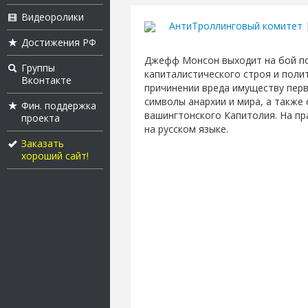
Видеоролики
АнтиТроллинговый комитет
|
Достижения РФ
Джефф Монсон выходит на бой по
Группы
капиталистического строя и поли
Вконтакте
причинении вреда имуществу перв
символы анархии и мира, а также 
Фин. поддержка
вашингтонского Капитолия. На пр
проекта
на русском языке.
Заказать
хороший сайт!