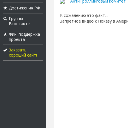
АнтиТроллинговый комитет
|
Достижения РФ
К сожалению это факт....
Группы
Запретное видео к Показу в Амери
Вконтакте
Фин. поддержка
проекта
Заказать
хороший сайт!