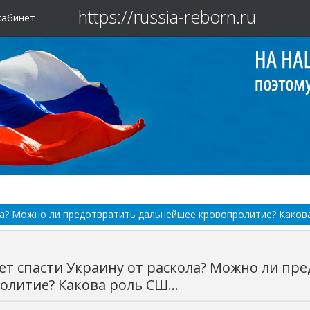
https://russia-reborn.ru
кабинет
ла? Можно ли предотвратить дальнейшее кровопролитие? Какова
ет спасти Украину от раскола? Можно ли пр
литие? Какова роль СШ...