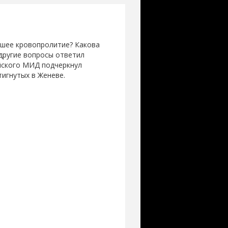
йшее кровопролитие? Какова
 другие вопросы ответил
ийского МИД подчеркнул
игнутых в Женеве.