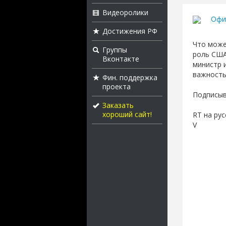
Видеоролики
Офи
Достижения РФ
Что може
Группы
роль США
Вконтакте
министр 
важность
Фин. поддержка
проекта
Подписыва
Заказать
хороший сайт!
RT на рус
V