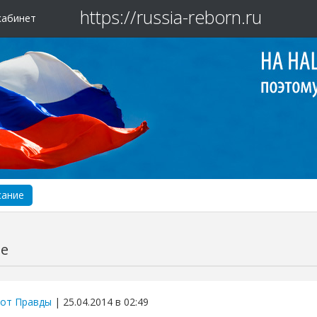
https://russia-reborn.ru
кабинет
сание
е
от Правды
| 25.04.2014 в 02:49