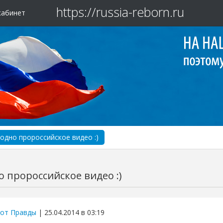
https://russia-reborn.ru
кабинет
одно пророссийское видео :)
 пророссийское видео :)
от Правды
| 25.04.2014 в 03:19