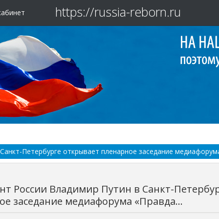
https://russia-reborn.ru
кабинет
Санкт-Петербурге открывает пленарное заседание медиафорума 
нт России Владимир Путин в Санкт-Петербу
ое заседание медиафорума «Правда...