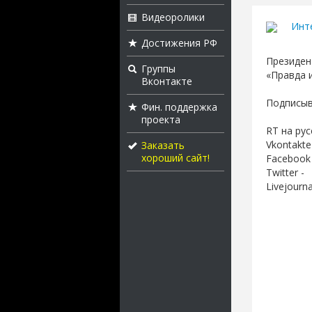
Видеоролики
Инт
Достижения РФ
Президен
Группы
«Правда 
Вконтакте
Подписыва
Фин. поддержка
проекта
RT на рус
Vkontakte
Заказать
хороший сайт!
Facebook 
Twitter -
Livejourna