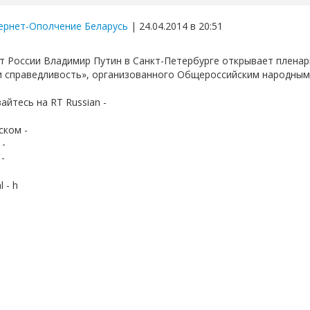
ернет-Ополчение Беларусь
| 24.04.2014 в 20:51
т России Владимир Путин в Санкт-Петербурге открывает плена
и справедливость», организованного Общероссийским народны
йтесь на RT Russian -
ском -
 -
-
l - h