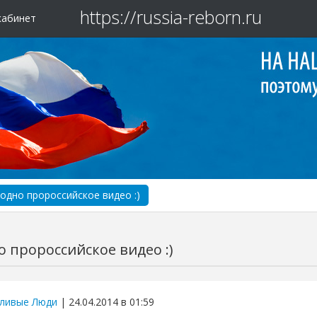
https://russia-reborn.ru
кабинет
одно пророссийское видео :)
 пророссийское видео :)
ливые Люди
| 24.04.2014 в 01:59