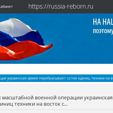
https://russia-reborn.ru
кабинет
ии украинская армия перебрасывает сотни единиц техники на вос
х масштабной военной операции украинская
иниц техники на восток с...