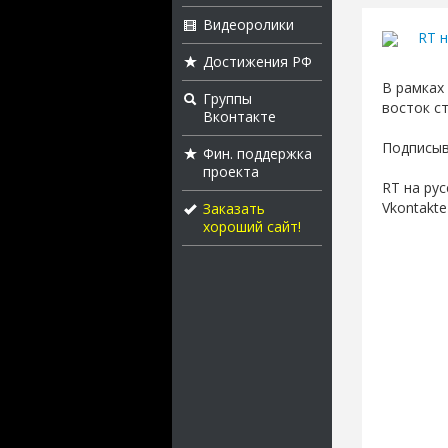
Видеоролики
RT н
Достижения РФ
В рамках
Группы
восток с
Вконтакте
Подписыва
Фин. поддержка
проекта
RT на рус
Vkontakte
Заказать
хороший сайт!