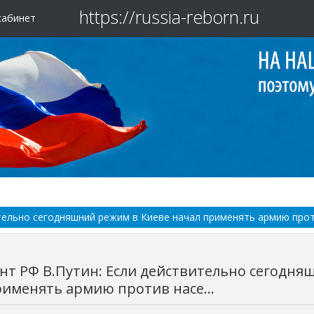
https://russia-reborn.ru
кабинет
тельно сегодняшний режим в Киеве начал применять армию проти
нт РФ В.Путин: Если действительно сегодня
рименять армию против насе...