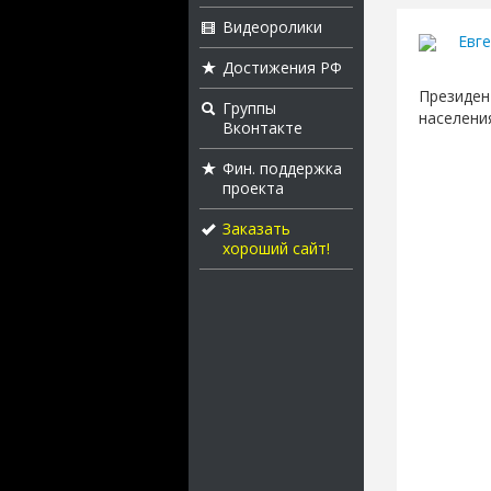
Видеоролики
Евге
Достижения РФ
Президен
Группы
населени
Вконтакте
Фин. поддержка
проекта
Заказать
хороший сайт!