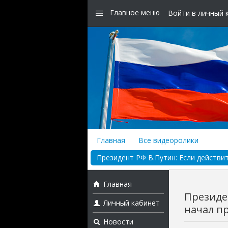
Главное меню
Войти в личный 
Главная
Все видеоролики
Президент РФ В.Путин: Если действи
Главная
Президе
Личный кабинет
начал п
Новости