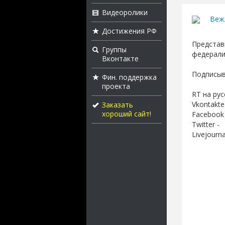
Видеоролики
Веж
Достижения РФ
Представ
Группы
федерали
Вконтакте
Подписыва
Фин. поддержка
проекта
RT на рус
Vkontakte
Заказать
хороший сайт!
Facebook 
Twitter -
Livejourna