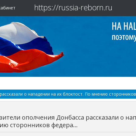
https://russia-reborn.ru
кабинет
ассказали о нападении на их блокпост. По мнению сторонников 
вители ополчения Донбасса рассказали о нап
ию сторонников федера...