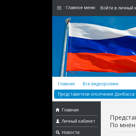
Главное меню
Войти в личный 
Главная
Все видеоролики
Представители ополчения Донбасса р
Главная
Предста
Личный кабинет
По мнен
Новости