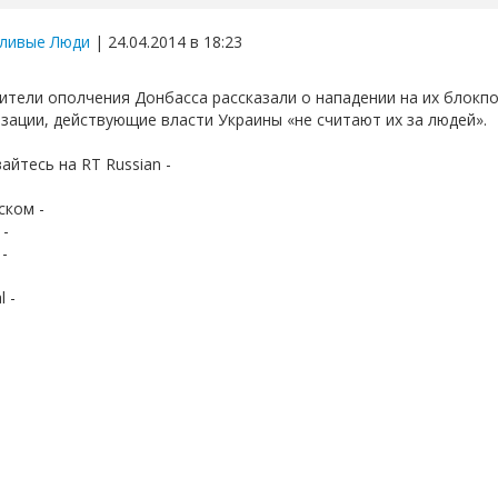
ливые Люди
| 24.04.2014 в 18:23
ители ополчения Донбасса рассказали о нападении на их блокп
зации, действующие власти Украины «не считают их за людей».
йтесь на RT Russian -
ском -
 -
-
l -