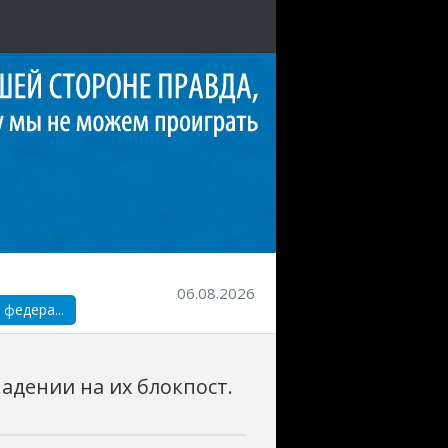
06.08.2026
федера...
адении на их блокпост.