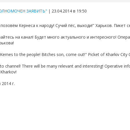
ОЛНОМОЧЕН ЗАЯВИТЬ"
| 23.04.2014 в 19:50
позовём Кернеса к народу! Сучий пёс, выходи!" Харьков. Пикет с
айтесь на канал! Будет много актуального и интересного! Опе
рькова!
l Kernes to the people! Bitches son, come out!" Picket of Kharkiv City 
to channel! There will be many relevant and interesting! Operative i
 Kharkov!
 2014 г.