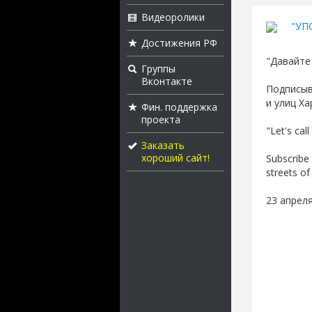
Видеоролики
"УП
Достижения РФ
"Давайте 
Группы
Вконтакте
Подписыв
и улиц Ха
Фин. поддержка
проекта
"Let's cal
Заказать
хороший сайт!
Subscribe 
streets of
23 апреля