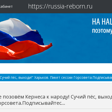
https://russia-reborn.ru
кабинет
Сучий пёс, выходи!" Харьков. Пикет сессии Горсовета.Подписывай
 позовём Кернеса к народу! Сучий пёс, выхо
орсовета.Подписывайтес...