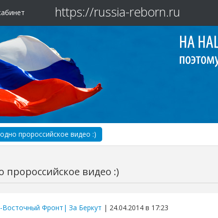
https://russia-reborn.ru
кабинет
одно пророссийское видео :)
 пророссийское видео :)
-Восточный Фронт| За Беркут
| 24.04.2014 в 17:23