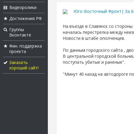
Видеоролики
Юго-Восточный Фронт| За Б
Достижения РФ
На въезде в Славянск со стороны
Группы
началась перестрелка между неи
Вконтакте
Новости в штабе ополченцев.
Фин. поддержка
По данным городского сайта , дво
проекта
В центральной городской больниц
поступать убитые и раненые".
Заказать
хороший сайт!
"Минут 40 назад на автодороге п