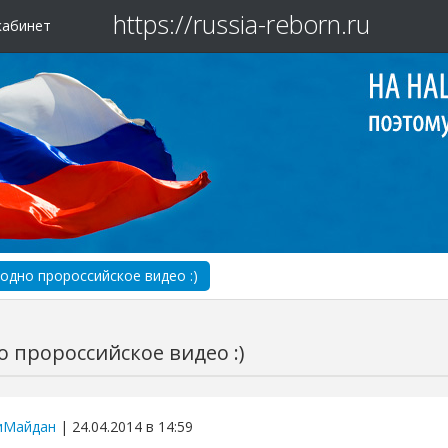
https://russia-reborn.ru
кабинет
одно пророссийское видео :)
 пророссийское видео :)
иМайдан
| 24.04.2014 в 14:59