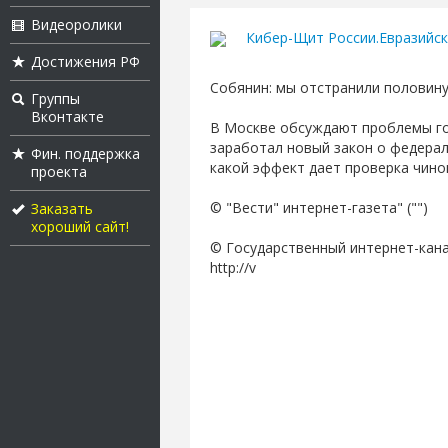
Видеоролики
Кибер-Щит России.Евразийс
Достижения РФ
Собянин: мы отстранили половину
Группы
Вконтакте
В Москве обсуждают проблемы гос
заработал новый закон о федераль
Фин. поддержка
какой эффект дает проверка чино
проекта
© "Вести" интернет-газета" ("")
Заказать
хороший сайт!
© Государственный интернет-кана
http://v