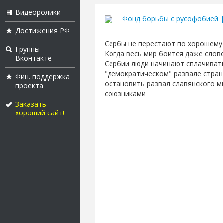
Видеоролики
Фонд борьбы с русофобией 
Достижения РФ
Сербы не перестают по хорошему 
Группы
Когда весь мир боится даже слов
Вконтакте
Сербии люди начинают сплачивать
"демократическом" развале страны
Фин. поддержка
остановить развал славянского м
проекта
союзниками
Заказать
хороший сайт!