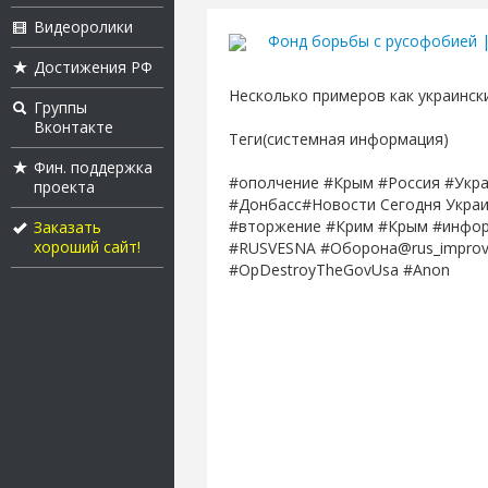
Видеоролики
Фонд борьбы с русофобией 
Достижения РФ
Несколько примеров как украинс
Группы
Вконтакте
Теги(системная информация)
Фин. поддержка
#ополчение #Крым #Россия #Укра
проекта
#Донбасс#Новости Сегодня Украин
#вторжение #Крим #Крым #инфор
Заказать
хороший сайт!
#RUSVESNA #Оборона@rus_improvi
#OpDestroyTheGovUsa #Anon