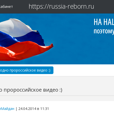
https://russia-reborn.ru
кабинет
одно пророссийское видео :)
 пророссийское видео :)
иМайдан
| 24.04.2014 в 11:31