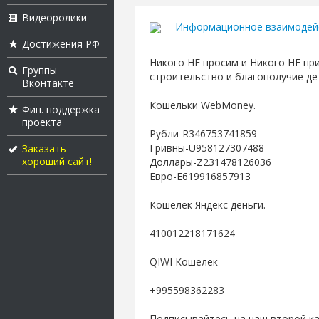
Видеоролики
Информационное взаимодей
Достижения РФ
Никого НЕ просим и Никого НЕ пр
Группы
строительство и благополучиe де
Вконтакте
Кошельки WebMoney.
Фин. поддержка
проекта
Рубли-R346753741859
Гривны-U958127307488
Заказать
хороший сайт!
Доллары-Z231478126036
Евро-E619916857913
Кошелёк Яндекс деньги.
410012218171624
QIWI Кошелек
+995598362283
Подписывайтесь на наш второй ка