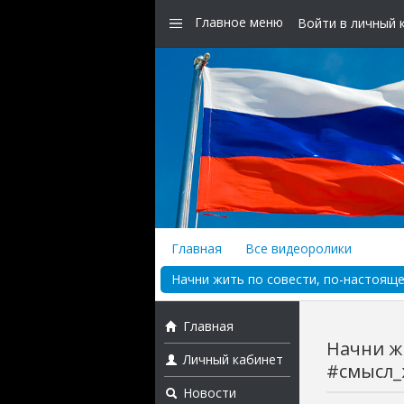
Главное меню
Войти в личный 
Главная
Все видеоролики
Начни жить по совести, по-настоящ
Главная
Начни ж
Личный кабинет
#смысл_
Новости