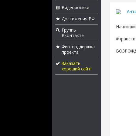
Видеоролики
Ант
Достижения РФ
Начни жи
Группы
Вконтакте
#нравств
Фин. поддержка
ВОЗРОЖД
проекта
Заказать
хороший сайт!