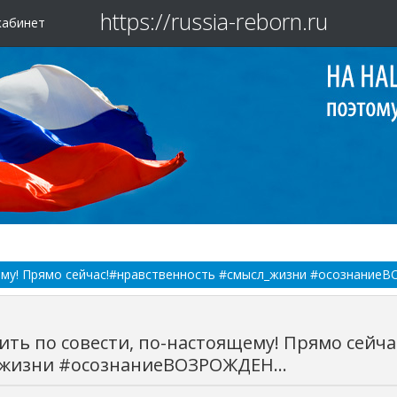
https://russia-reborn.ru
кабинет
ему! Прямо сейчас!#нравственность #смысл_жизни #осознаниеВ
ить по совести, по-настоящему! Прямо сейч
жизни #осознаниеВОЗРОЖДЕН...