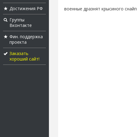
Достижения РФ
военные дразнят крысиного снайп
Группы
Вконтакте
Фин. поддержка
проекта
Заказать
хороший сайт!