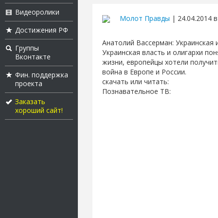
Видеоролики
Молот Правды
| 24.04.2014 в
Достижения РФ
Анатолий Вассерман: Украинская и
Группы
Украинская власть и олигархи пон
Вконтакте
жизни, европейцы хотели получит
война в Европе и России.
Фин. поддержка
скачать или читать:
проекта
Познавательное ТВ:
Заказать
хороший сайт!