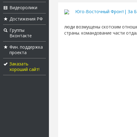
Видеоролики
Юго-Восточный Фронт| За Б
Достижения РФ
люди возмущены скотским отноше
Группы
страны. командование части отда
Вконтакте
Фин. поддержка
проекта
Заказать
хороший сайт!