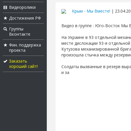
Видеоролики
Крым - Мы Вместе!
| 23.04.20
Достижения РФ
Видео в группе : Юго-Восток Мы 
Группы
Вконтакте
На Украине в 93 отдельной механ
месте дислокации 93-я отдельной
Фин. поддержка
Кутузова механизированной брига
проекта
произошла стычка между резерви
Заказать
хороший сайт!
Солдаты вызванные в резерв выра
и за