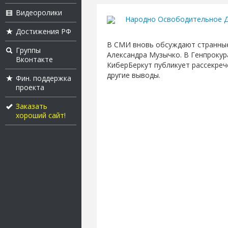
Видеоролики
Народно Освободительное Д
Достижения РФ
В СМИ вновь обсуждают странные
Группы
Александра Музычко. В Генпрокур
Вконтакте
КиберБеркут публикует рассекреч
другие выводы.
Фин. поддержка
проекта
Заказать
хороший сайт!