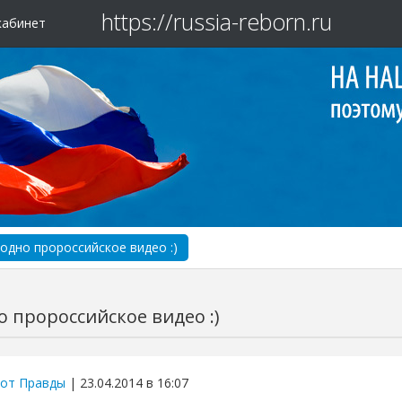
https://russia-reborn.ru
кабинет
одно пророссийское видео :)
 пророссийское видео :)
от Правды
| 23.04.2014 в 16:07