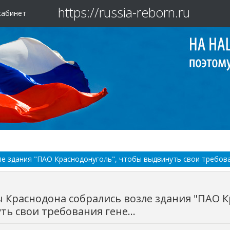
https://russia-reborn.ru
кабинет
 здания "ПАО Краснодонуголь", чтобы выдвинуть свои требован
 Краснодона собрались возле здания "ПАО К
ь свои требования гене...