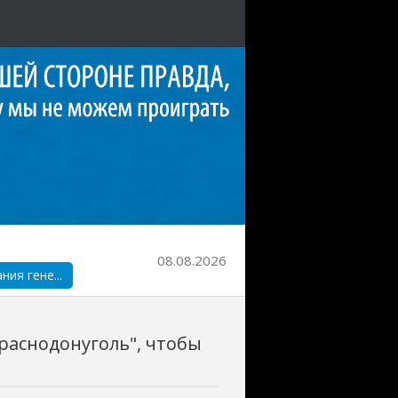
08.08.2026
ия гене...
раснодонуголь", чтобы