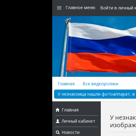
Главное меню
Войти в личный 
Главная
Все видеоролики
У незнакомца нашли фотоаппарат, в 
Главная
У незна
Личный кабинет
изображе
Новости