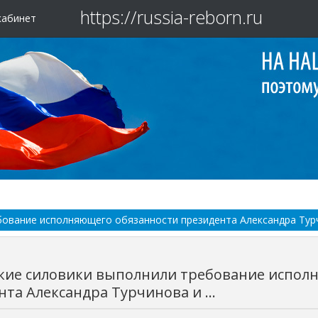
https://russia-reborn.ru
кабинет
ование исполняющего обязанности президента Александра Турчи
кие силовики выполнили требование испол
та Александра Турчинова и ...