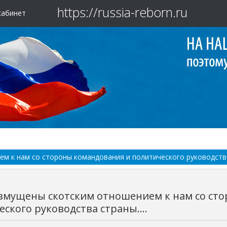
https://russia-reborn.ru
кабинет
 к нам со стороны командования и политического руководства 
змущены скотским отношением к нам со ст
ского руководства страны....