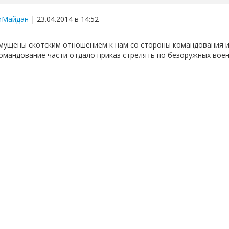
иМайдан
| 23.04.2014 в 14:52
мущены скотским отношением к нам со стороны командования и
командование части отдало приказ стрелять по безоружных вое