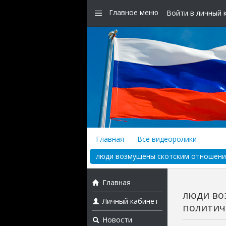
Главное меню
Войти в личный 
Главная
Все видеоролики
люди возмущены скотским отношением
Главная
люди во
Личный кабинет
политиче
Новости