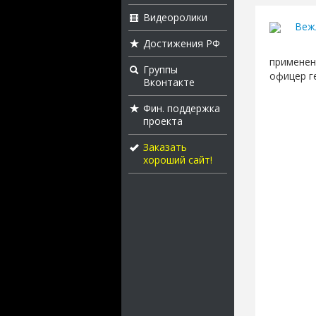
Видеоролики
Веж
Достижения РФ
применен
Группы
офицер г
Вконтакте
Фин. поддержка
проекта
Заказать
хороший сайт!