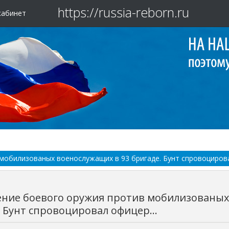
https://russia-reborn.ru
кабинет
мобилизованых военослужащих в 93 бригаде. Бунт спровоцирова
ние боевого оружия против мобилизованых
 Бунт спровоцировал офицер...