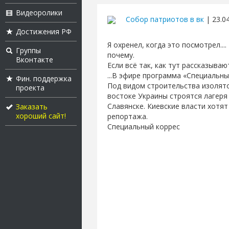
Видеоролики
Собор патриотов в вк
| 23.04
Достижения РФ
Я охренел, когда это посмотрел..
Группы
почему.
Вконтакте
Если всё так, как тут рассказывают
...В эфире программа «Специальны
Фин. поддержка
Под видом строительства изолят
проекта
востоке Украины строятся лагеря
Славянске. Киевские власти хотя
Заказать
хороший сайт!
репортажа.
Специальный коррес