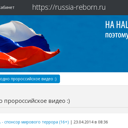
https://russia-reborn.ru
кабинет
одно пророссийское видео :)
 пророссийское видео :)
 - спонсор мирового террора (16+)
| 23.04.2014 в 08:36