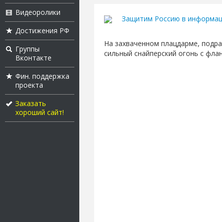
Видеоролики
Защитим Россию в информац
Достижения РФ
На захваченном плацдарме, подра
Группы
сильный снайперский огонь с флан
Вконтакте
Фин. поддержка
проекта
Заказать
хороший сайт!