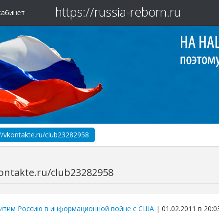
https://russia-reborn.ru
кабинет
://vkontakte.ru/club23282958
kontakte.ru/club23282958
итим Россию в информационной войне с США
| 01.02.2011 в 20:0