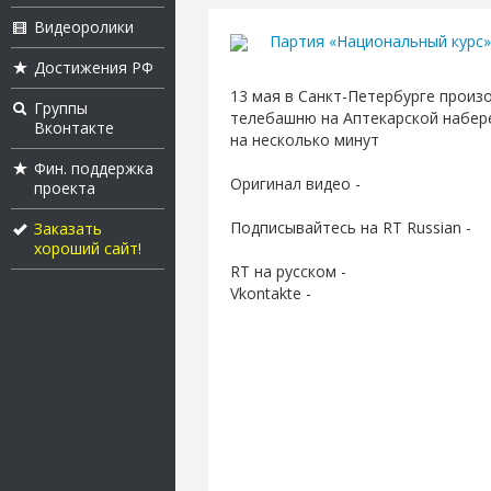
Видеоролики
Партия «Национальный курс» 
Достижения РФ
13 мая в Санкт-Петербурге произ
Группы
телебашню на Аптекарской набере
Вконтакте
на несколько минут
Фин. поддержка
Оригинал видео -
проекта
Подписывайтесь на RT Russian -
Заказать
хороший сайт!
RT на русском -
Vkontakte -