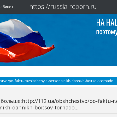
https://russia-reborn.ru
кабинет
tvo/po-faktu-razhlashenyia-personalnikh-dannikh-boitsov-tornado...
больше:http://112.ua/obshchestvo/po-faktu-ra
nikh-dannikh-boitsov-tornado...