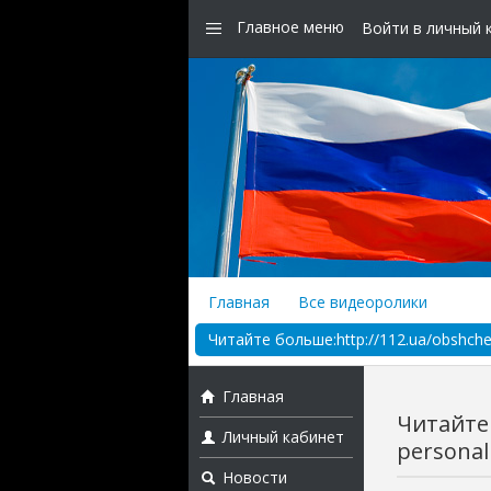
Главное меню
Войти в личный 
Главная
Все видеоролики
Читайте больше:http://112.ua/obshches
Главная
Читайте 
Личный кабинет
personal
Новости