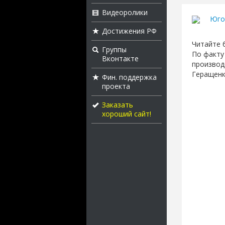
Видеоролики
Юго
Достижения РФ
Читайте 
Группы
По факту
Вконтакте
производ
Геращенк
Фин. поддержка
проекта
Заказать
хороший сайт!