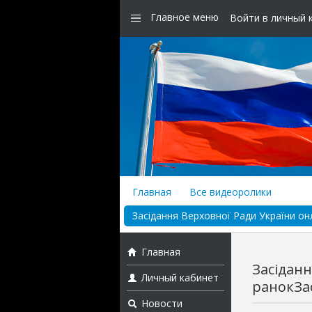
Главное меню
Войти в личный 
Главная
Все видеоролики
Засідання Верховної Ради України онл
Главная
Засіданн
Личный кабинет
ранокЗас
Новости