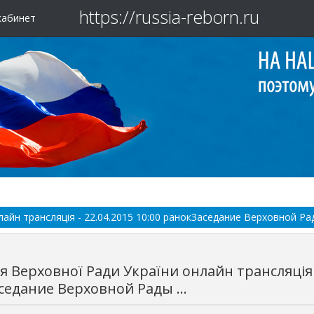
https://russia-reborn.ru
кабинет
айн трансляція - 22.04.2015 10:00 ранокЗаседание Верховной Рады
я Верховної Ради України онлайн трансляція -
едание Верховной Рады ...